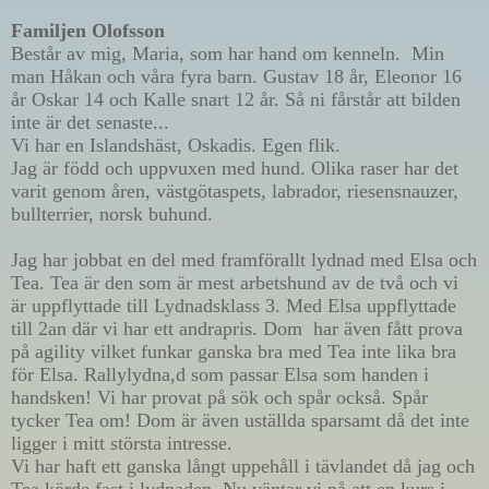
Familjen Olofsson
Består av mig, Maria, som har hand om kenneln.  Min 
man Håkan och våra fyra barn. Gustav 18 år, Eleonor 16 
år Oskar 14 och Kalle snart 12 år. Så ni fårstår att bilden 
inte är det senaste...
Vi har en Islandshäst, Oskadis. Egen flik.
Jag är född och uppvuxen med hund. Olika raser har det 
varit genom åren, västgötaspets, labrador, riesensnauzer, 
bullterrier, norsk buhund. 
Jag har jobbat en del med framförallt lydnad med Elsa och 
Tea. Tea är den som är mest arbetshund av de två och vi 
är uppflyttade till Lydnadsklass 3. Med Elsa uppflyttade 
till 2an där vi har ett andrapris. Dom  har även fått prova 
på agility vilket funkar ganska bra med Tea inte lika bra 
för Elsa. Rallylydna,d som passar Elsa som handen i 
handsken! Vi har provat på sök och spår också. Spår 
tycker Tea om! Dom är även uställda sparsamt då det inte 
ligger i mitt största intresse.
Vi har haft ett ganska långt uppehåll i tävlandet då jag och 